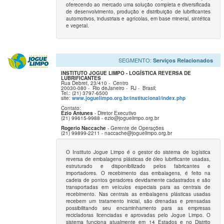
oferecendo ao mercado uma solução completa e diversificada
de desenvolvimento, produção e distribuição de lubrificantes
automotivos, industriais e agrícolas, em base mineral, sintética
e vegetal.
SEGMENTO:
Serviços Relacionados
INSTITUTO JOGUE LIMPO - LOGÍSTICA REVERSA DE
LUBRIFICANTES
Rua Debret, 23/410 -
Centro
20030-080 -
Rio deJaneiro -
RJ -
Brasil;
Tel.: (21) 3797-6500
site:
www.joguelimpo.org.br/institucional/index.php
Contato:
Ezio Antunes
- Diretor Executivo
(21) 99615-9988 - ezio@joguelimpo.org.br
Rogerio Naccache
- Gerente de Operações
(21) 99899-2211 - naccache@joguelimpo.org.br
O Instituto Jogue Limpo é o gestor do sistema de logística
reversa de embalagens plásticas de óleo lubrificante usadas,
estruturado e disponibilizado pelos fabricantes e
importadores. O recebimento das embalagens, é feito na
cadeia de pontos geradores devidamente cadastrados e são
transportadas em veículos especiais para as centrais de
recebimento. Nas centrais as embalagens plásticas usadas
recebem um tratamento inicial, são drenadas e prensadas
possibilitando seu encaminhamento para as empresas
recicladoras licenciadas e aprovadas pelo Jogue Limpo. O
sistema funciona atualmente em 14 Estados e no Distrito