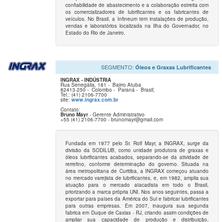
confiabilidade de abastecimento e a colaboração estreita com
os comercializadores de lubrificantes e os fabricantes de
veículos. No Brasil, a Infineum tem instalações de produção,
vendas e laboratórios localizada na Ilha do Governador, no
Estado do Rio de Janeiro.
SEGMENTO:
Óleos e Graxas Lubrificantes
INGRAX - INDÚSTRIA
Rua Senegália, 181 -
Bairro Atuba
82413-250 -
Colombo -
Paraná -
Brasil;
Tel.: (41) 2106-7700
site:
www.ingrax.com.br
Contato:
Bruno Mayr
- Gerente Administrativo
+55 (41) 2106-7700 - brunomayr@gmail.com
Fundada em 1977 pelo Sr. Rolf Mayr, a INGRAX, surge da
divisão da SODILUB, como unidade produtora de graxas e
óleos lubrificantes acabados, separando-se da atividade de
rerrefino, conforme determinação do governo. Situada na
área metropolitana de Curitiba, a INGRAX começou atuando
no mercado varejista de lubrificantes, e, em 1982, amplia sua
atuação para o mercado atacadista em todo o Brasil,
priorizando a marca própria UNI. Nos anos seguintes, passa a
exportar para países da América do Sul e fabricar lubrificantes
para outras empresas. Em 2007, inaugura sua segunda
fabrica em Duque de Caxias - RJ, criando assim condições de
ampliar sua capacidade de produção e distribuição,