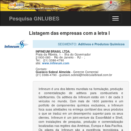
Pesquisa GNLUBES
Listagem das empresas com a letra I
SEGMENTO:
Aditivos e Produtos Químicos
INFINEUM BRASIL LTDA.
Praia da Ribeira, 1 -
Ilha do Governador
21930-080 -
Rio de Janeiro -
RJ -
;
Tel.: (21) 3386-4790
site:
www.infineum.com
Contato:
Gustavo Sobral Almeida
- Gerente Comercial
(21) 3386-4790 - gustavo.sobral@molecularbrasil.com.br
Infineum é uns dos lideres mundiais na formulação, produção
e comercialização de aditivos para combustíveis e
lubrificantes. Os aditivos da Infineum estão em 1 de cada 3
veículos no mundo. Com mais de 1600 patentes e um
portfolio de componentes químicos exclusivos, a Infineum
foca suas atividades na entrega confiável dos seus produtos
o que se traduz em um desempenho superior para os seus
clientes. Infineum é um joint-venture da ExxonMobil e Shell,
com instalações de pesquisa, produção e comercialização
localizadas nas regiões das Américas, Europa e Ásia-Pacífica.
Os pilares da Infineum são a excelência tecnológica, a