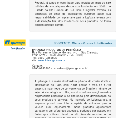
Federal, já tendo encaminhado para reciclagem mais de 550
milhões de embalagens desde sua fundação em 2005, no
Estado do Rio Grande do Sul. Com a logística reversa, as
empresas do setor de lubrificantes cumprem assim sua
responsabilidade por implantar e gerir a logística reversa com
a destinação final dos resíduos de seus produtos, de forma
ambientalmente correta.
SEGMENTO:
Óleos e Graxas Lubrificantes
IPIRANGA PRODUTOS DE PETRÓLEO
Rua Monsenhor Manuel Gomes, 140 -
São Cristovão
20931-670 -
Rio de Janeiro -
RJ -
Brasil;
Tel.: 0800- 0253805
site:
www.ipiranga.com.br
Contato:
0800-0253805 - canaldireto@ipiranga.com.br
A Ipiranga é a maior distribuidora privada de combustíveis e
lubrificantes do País, com 7.131 postos e mais de 1.760
am/pm, a maior rede de conveniência do Brasil em número de
lojas. A cia integra ao Ultra, um dos maiores conglomerados
empresariais brasileiros e se diferencia pela diversificação de
seus produtos e serviços. No mercado de Lubrificantes, a
empresa possui uma linha completa de cuidados para o
veículo e/ou equipamento. Seus produtos apresentam
vantagens em diferentes aspectos, podendo ser usados em
frotas que utilizam diesel de alto teor de enxofre, e de
aplicação, apresentando limpeza superior, maior controle de